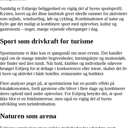
Samtidig er Esbjergs beliggenhed en vigtig del af byens sportsprofil.
Kysten, havet og det åbne landskab giver ideelle rammer for aktiviteter
som sejlads, windsurfing, løb og cykling. Kombinationen af natur og
byliv gør det muligt at kombinere sport med oplevelser, kultur og
gastronomi – noget, mange rejsende efterspørger i dag.
Sport som drivkraft for turisme
Sportsturisme er ikke kun et spørgsmål om store events. Det handler
også om de mange mindre begivenheder, træningslejre og motionsløb,
der finder sted året rundt. Når hold, klubber og individuelle udøvere
besøger Esbjerg for at deltage i konkurrencer eller træne, skaber det liv
i byen og aktivitet i både hoteller, restauranter og butikker.
Flere analyser peger på, at sportsturisme har en positiv effekt på
lokaløkonomien, fordi gæsterne ofte bliver i flere dage og kombinerer
deres ophold med andre oplevelser. For Esbjerg betyder det, at sport
ikke blot er en fritidsinteresse, men også en vigtig del af byens
udvikling som turistdestination.
Naturen som arena