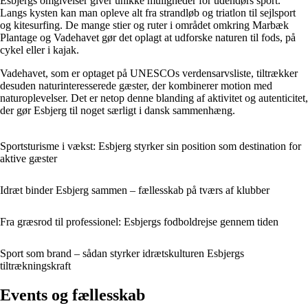
Esbjergs omgivelser giver unikke muligheder for udendørs sport.
Langs kysten kan man opleve alt fra strandløb og triatlon til sejlsport
og kitesurfing. De mange stier og ruter i området omkring Marbæk
Plantage og Vadehavet gør det oplagt at udforske naturen til fods, på
cykel eller i kajak.
Vadehavet, som er optaget på UNESCOs verdensarvsliste, tiltrækker
desuden naturinteresserede gæster, der kombinerer motion med
naturoplevelser. Det er netop denne blanding af aktivitet og autenticitet,
der gør Esbjerg til noget særligt i dansk sammenhæng.
Sportsturisme i vækst: Esbjerg styrker sin position som destination for
aktive gæster
Idræt binder Esbjerg sammen – fællesskab på tværs af klubber
Fra græsrod til professionel: Esbjergs fodboldrejse gennem tiden
Sport som brand – sådan styrker idrætskulturen Esbjergs
tiltrækningskraft
Events og fællesskab