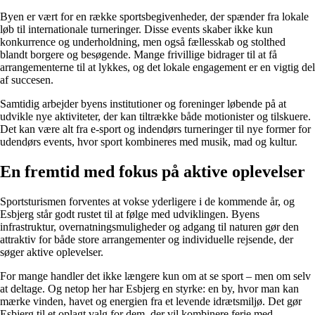
Byen er vært for en række sportsbegivenheder, der spænder fra lokale
løb til internationale turneringer. Disse events skaber ikke kun
konkurrence og underholdning, men også fællesskab og stolthed
blandt borgere og besøgende. Mange frivillige bidrager til at få
arrangementerne til at lykkes, og det lokale engagement er en vigtig del
af succesen.
Samtidig arbejder byens institutioner og foreninger løbende på at
udvikle nye aktiviteter, der kan tiltrække både motionister og tilskuere.
Det kan være alt fra e-sport og indendørs turneringer til nye former for
udendørs events, hvor sport kombineres med musik, mad og kultur.
En fremtid med fokus på aktive oplevelser
Sportsturismen forventes at vokse yderligere i de kommende år, og
Esbjerg står godt rustet til at følge med udviklingen. Byens
infrastruktur, overnatningsmuligheder og adgang til naturen gør den
attraktiv for både store arrangementer og individuelle rejsende, der
søger aktive oplevelser.
For mange handler det ikke længere kun om at se sport – men om selv
at deltage. Og netop her har Esbjerg en styrke: en by, hvor man kan
mærke vinden, havet og energien fra et levende idrætsmiljø. Det gør
Esbjerg til et oplagt valg for dem, der vil kombinere ferie med