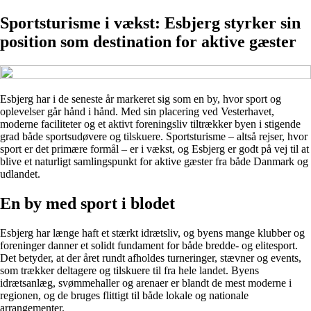
Sportsturisme i vækst: Esbjerg styrker sin
position som destination for aktive gæster
Esbjerg har i de seneste år markeret sig som en by, hvor sport og
oplevelser går hånd i hånd. Med sin placering ved Vesterhavet,
moderne faciliteter og et aktivt foreningsliv tiltrækker byen i stigende
grad både sportsudøvere og tilskuere. Sportsturisme – altså rejser, hvor
sport er det primære formål – er i vækst, og Esbjerg er godt på vej til at
blive et naturligt samlingspunkt for aktive gæster fra både Danmark og
udlandet.
En by med sport i blodet
Esbjerg har længe haft et stærkt idrætsliv, og byens mange klubber og
foreninger danner et solidt fundament for både bredde- og elitesport.
Det betyder, at der året rundt afholdes turneringer, stævner og events,
som trækker deltagere og tilskuere til fra hele landet. Byens
idrætsanlæg, svømmehaller og arenaer er blandt de mest moderne i
regionen, og de bruges flittigt til både lokale og nationale
arrangementer.