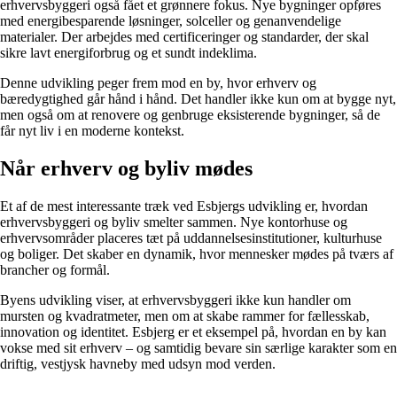
erhvervsbyggeri også fået et grønnere fokus. Nye bygninger opføres
med energibesparende løsninger, solceller og genanvendelige
materialer. Der arbejdes med certificeringer og standarder, der skal
sikre lavt energiforbrug og et sundt indeklima.
Denne udvikling peger frem mod en by, hvor erhverv og
bæredygtighed går hånd i hånd. Det handler ikke kun om at bygge nyt,
men også om at renovere og genbruge eksisterende bygninger, så de
får nyt liv i en moderne kontekst.
Når erhverv og byliv mødes
Et af de mest interessante træk ved Esbjergs udvikling er, hvordan
erhvervsbyggeri og byliv smelter sammen. Nye kontorhuse og
erhvervsområder placeres tæt på uddannelsesinstitutioner, kulturhuse
og boliger. Det skaber en dynamik, hvor mennesker mødes på tværs af
brancher og formål.
Byens udvikling viser, at erhvervsbyggeri ikke kun handler om
mursten og kvadratmeter, men om at skabe rammer for fællesskab,
innovation og identitet. Esbjerg er et eksempel på, hvordan en by kan
vokse med sit erhverv – og samtidig bevare sin særlige karakter som en
driftig, vestjysk havneby med udsyn mod verden.