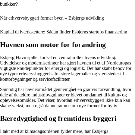
butikker?
Når erhvervsbyggeri former byen – Esbjergs udvikling
Kapital til iværksættere: Sådan finder Esbjergs startups finansiering
Havnen som motor for forandring
Esbjerg Havn spiller fortsat en central rolle i byens udvikling.
Udvidelser og moderniseringer har gjort havnen til et af Nordeuropas
vigtigste knudepunkter for energi og logistik. Det har skabt behov for
nye typer erhvervsbyggeri – fra store lagerhaller og værksteder til
kontorbygninger og servicefaciliteter.
Samtidig har havneområdet gennemgået en gradvis forvandling, hvor
dele af de ældre industribygninger er blevet omdannet til kultur- og
oplevelsesområder. Det viser, hvordan erhvervsbyggeri ikke kun kan
skabe vækst, men også danne ramme om nye former for byliv.
Bæredygtighed og fremtidens byggeri
I takt med at klimadagsordenen fylder mere, har Esbjergs