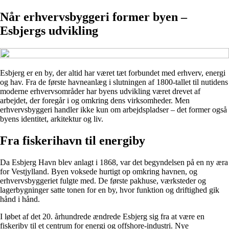
Når erhvervsbyggeri former byen –
Esbjergs udvikling
Esbjerg er en by, der altid har været tæt forbundet med erhverv, energi
og hav. Fra de første havneanlæg i slutningen af 1800-tallet til nutidens
moderne erhvervsområder har byens udvikling været drevet af
arbejdet, der foregår i og omkring dens virksomheder. Men
erhvervsbyggeri handler ikke kun om arbejdspladser – det former også
byens identitet, arkitektur og liv.
Fra fiskerihavn til energiby
Da Esbjerg Havn blev anlagt i 1868, var det begyndelsen på en ny æra
for Vestjylland. Byen voksede hurtigt op omkring havnen, og
erhvervsbyggeriet fulgte med. De første pakhuse, værksteder og
lagerbygninger satte tonen for en by, hvor funktion og driftighed gik
hånd i hånd.
I løbet af det 20. århundrede ændrede Esbjerg sig fra at være en
fiskeriby til et centrum for energi og offshore-industri. Nye