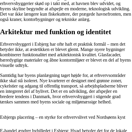
erhvervsbyggerier skød op i takt med, at havnen blev udvidet, og
byens skyline begyndte at afspejle en moderne, teknologisk udvikling.
Det var ikke længere kun fiskekuttere, der prægede havnefronten, men
også kraner, kontorbygninger og tekniske anlæg.
Arkitektur med funktion og identitet
Erhvervsbyggeri i Esbjerg har ofte haft et praktisk formål – men det
betyder ikke, at æstetikken er blevet glemt. Mange nyere bygninger
kombinerer funktionalitet med arkitektonisk kvalitet. Glasfacader,
bæredygtige materialer og åbne kontormiljøer er blevet en del af byens
visuelle udtryk.
Samtidig har byens planlægning taget højde for, at erhvervsområder
ikke skal stå isoleret. Nye kvarterer er designet med grønne zoner,
cykelstier og adgang til offentlig transport, så arbejdspladserne bliver
en integreret del af bylivet. Det er en udvikling, der afspejler en
bredere tendens i Danmark, hvor erhvervsbyggeri i stigende grad
tænkes sammen med byens sociale og miljømæssige helhed.
Esbjergs placering – en styrke for erhvervslivet ved Nordsøens kyst
E-handel ændrer bybilledet i Esbjerg: Hvad betyder det for de lokale