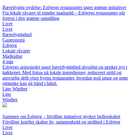
Bæredygtig nydelse: Esbjergs restauranter tager grønne initiativer
Fra lokale råvarer til mindre madspild – Esbjergs restauranter går
forrest i den grønne omstilling
Livet
Livet
Bæredygtighed
Gastronomi
Esbjerg
Lokale råvarer
Madkultur
4 min
Esbjergs spisesteder tager bæredygtighed alvorligt og tænker nyt i
køkkenet. Med fokus på lokale ingredienser, reduceret spild og
ansvarlig drift viser byens restauranter, hvordan god smag og grøn
omtanke kan gå hånd i hånd.
Line Winther
Line
Winther
Sammen om Esbjerg – frivillige initiativer styrker fællesskabet
Frivillige kræfter skaber liv, sammenhold og stolthed i Esbjerg
Livet
Livet