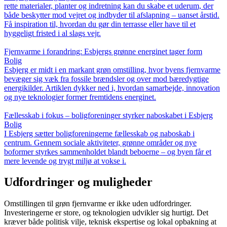
rette materialer, planter og indretning kan du skabe et uderum, der
både beskytter mod vejret og indbyder til afslapning – uanset årstid.
Få inspiration til, hvordan du gør din terrasse eller have til et
hyggeligt fristed i al slags vejr.
Fjernvarme i forandring: Esbjergs grønne energinet tager form
Bolig
Esbjerg er midt i en markant grøn omstilling, hvor byens fjernvarme
bevæger sig væk fra fossile brændsler og over mod bæredygtige
energikilder. Artiklen dykker ned i, hvordan samarbejde, innovation
og nye teknologier former fremtidens energinet.
Fællesskab i fokus – boligforeninger styrker naboskabet i Esbjerg
Bolig
I Esbjerg sætter boligforeningerne fællesskab og naboskab i
centrum. Gennem sociale aktiviteter, grønne områder og nye
boformer styrkes sammenholdet blandt beboerne – og byen får et
mere levende og trygt miljø at vokse i.
Udfordringer og muligheder
Omstillingen til grøn fjernvarme er ikke uden udfordringer.
Investeringerne er store, og teknologien udvikler sig hurtigt. Det
kræver både politisk vilje, teknisk ekspertise og lokal opbakning at