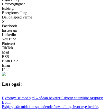
Bæredygtighed
Esbjerg
Energiomstilling
Del og spred varme
X
Facebook
Instagram
LinkedIn
YouTube
Pinterest
TikTok
Mail
RSS
Elian Hald
Elian
Hald
Læs også:
Byfornyelse med sjæl – sådan bevarer Esbjerg sit unikke særpræg
Bolig
Esbjerg står midt i en spændende forvandling, hvor nye bydele,