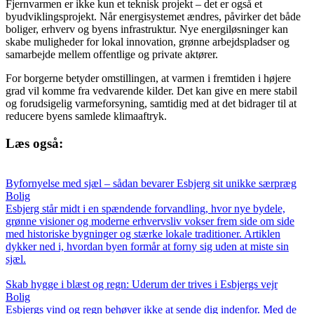
Fjernvarmen er ikke kun et teknisk projekt – det er også et
byudviklingsprojekt. Når energisystemet ændres, påvirker det både
boliger, erhverv og byens infrastruktur. Nye energiløsninger kan
skabe muligheder for lokal innovation, grønne arbejdspladser og
samarbejde mellem offentlige og private aktører.
For borgerne betyder omstillingen, at varmen i fremtiden i højere
grad vil komme fra vedvarende kilder. Det kan give en mere stabil
og forudsigelig varmeforsyning, samtidig med at det bidrager til at
reducere byens samlede klimaaftryk.
Læs også:
Byfornyelse med sjæl – sådan bevarer Esbjerg sit unikke særpræg
Bolig
Esbjerg står midt i en spændende forvandling, hvor nye bydele,
grønne visioner og moderne erhvervsliv vokser frem side om side
med historiske bygninger og stærke lokale traditioner. Artiklen
dykker ned i, hvordan byen formår at forny sig uden at miste sin
sjæl.
Skab hygge i blæst og regn: Uderum der trives i Esbjergs vejr
Bolig
Esbjergs vind og regn behøver ikke at sende dig indenfor. Med de