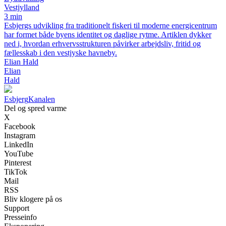
Vestjylland
3 min
Esbjergs udvikling fra traditionelt fiskeri til moderne energicentrum
har formet både byens identitet og daglige rytme. Artiklen dykker
ned i, hvordan erhvervsstrukturen påvirker arbejdsliv, fritid og
fællesskab i den vestjyske havneby.
Elian Hald
Elian
Hald
Esbjerg
Kanalen
Del og spred varme
X
Facebook
Instagram
LinkedIn
YouTube
Pinterest
TikTok
Mail
RSS
Bliv klogere på os
Support
Presseinfo