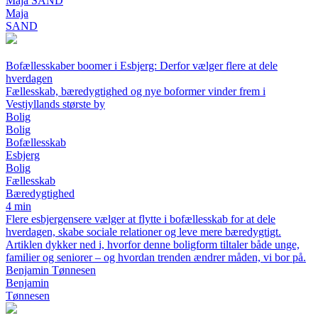
Maja SAND
Maja
SAND
Bofællesskaber boomer i Esbjerg: Derfor vælger flere at dele
hverdagen
Fællesskab, bæredygtighed og nye boformer vinder frem i
Vestjyllands største by
Bolig
Bolig
Bofællesskab
Esbjerg
Bolig
Fællesskab
Bæredygtighed
4 min
Flere esbjergensere vælger at flytte i bofællesskab for at dele
hverdagen, skabe sociale relationer og leve mere bæredygtigt.
Artiklen dykker ned i, hvorfor denne boligform tiltaler både unge,
familier og seniorer – og hvordan trenden ændrer måden, vi bor på.
Benjamin Tønnesen
Benjamin
Tønnesen