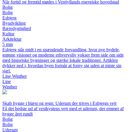
Når fortid og fremtid mødes i Vestjyllands energiske hovedstad
Bolig
Bolig
Esbjerg
Byudvikling
Bæredygtighed
Kultur
Arkitektur
5 min
Esbjerg står midt i en spændende forvandling, hvor nye bydele,
grønne visioner og moderne erhvervsliv vokser frem side om side
med historiske bygninger og stærke lokale traditioner. Artiklen
dykker ned i, hvordan byen formår at forny sig uden at miste sin
sjæl.
Line Winther
Line
Winther
Skab hygge i blæst og regn: Uderum der trives i Esbjergs vejr
Få det bedste ud af vestkystens vejr med et uderum, der emmer af
hygge året rundt
Bolig
Bolig
Uderum