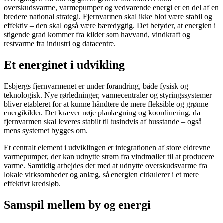
overskudsvarme, varmepumper og vedvarende energi er en del af en
bredere national strategi. Fjernvarmen skal ikke blot være stabil og
effektiv – den skal også være bæredygtig. Det betyder, at energien i
stigende grad kommer fra kilder som havvand, vindkraft og
restvarme fra industri og datacentre.
Et energinet i udvikling
Esbjergs fjernvarmenet er under forandring, både fysisk og
teknologisk. Nye rørledninger, varmecentraler og styringssystemer
bliver etableret for at kunne håndtere de mere fleksible og grønne
energikilder. Det kræver nøje planlægning og koordinering, da
fjernvarmen skal leveres stabilt til tusindvis af husstande – også
mens systemet bygges om.
Et centralt element i udviklingen er integrationen af store eldrevne
varmepumper, der kan udnytte strøm fra vindmøller til at producere
varme. Samtidig arbejdes der med at udnytte overskudsvarme fra
lokale virksomheder og anlæg, så energien cirkulerer i et mere
effektivt kredsløb.
Samspil mellem by og energi