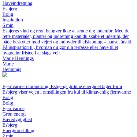
Haveindretning
Esbjerg
Bolig
Inspiration
6 min
Esbjergs vind og regn behøver ikke at sende dig indenfor. Med de
rette materialer, planter og indretning kan du skabe et uderum, der
både beskytter mod vejret og indbyder til afslapning – uanset årstid.
Få inspiration til, hvordan du gør din terrasse eller have til et
hyggeligt fristed i al slags vejr.
Marie Hennings
Marie
Hennings
Fjernvarme i forandring: Esbjergs grønne energinet tager form
Esbjerg viser vejen i omstillingen fra kul til klimavenlig fjernvarme
Bolig
Bolig
Fjernvarme
Grøn energi
Bæredygtighed
Esbjerg
Energiomstilling
2 min