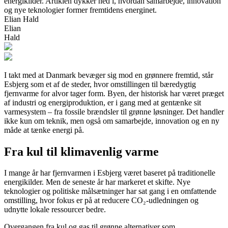
energikilder. Artiklen dykker ned i, hvordan samarbejde, innovation
og nye teknologier former fremtidens energinet.
Elian Hald
Elian
Hald
I takt med at Danmark bevæger sig mod en grønnere fremtid, står
Esbjerg som et af de steder, hvor omstillingen til bæredygtig
fjernvarme for alvor tager form. Byen, der historisk har været præget
af industri og energiproduktion, er i gang med at gentænke sit
varmesystem – fra fossile brændsler til grønne løsninger. Det handler
ikke kun om teknik, men også om samarbejde, innovation og en ny
måde at tænke energi på.
Fra kul til klimavenlig varme
I mange år har fjernvarmen i Esbjerg været baseret på traditionelle
energikilder. Men de seneste år har markeret et skifte. Nye
teknologier og politiske målsætninger har sat gang i en omfattende
omstilling, hvor fokus er på at reducere CO₂-udledningen og
udnytte lokale ressourcer bedre.
Overgangen fra kul og gas til grønne alternativer som