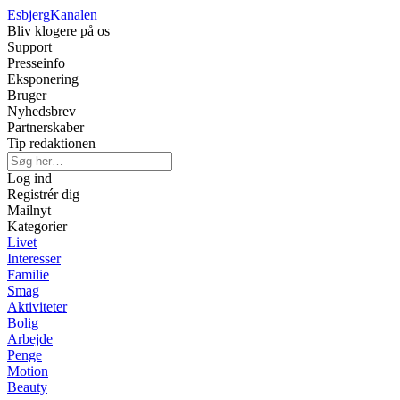
Esbjerg
Kanalen
Bliv klogere på os
Support
Presseinfo
Eksponering
Bruger
Nyhedsbrev
Partnerskaber
Tip redaktionen
Log ind
Registrér dig
Mailnyt
Kategorier
Livet
Interesser
Familie
Smag
Aktiviteter
Bolig
Arbejde
Penge
Motion
Beauty