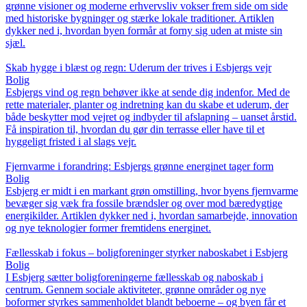
grønne visioner og moderne erhvervsliv vokser frem side om side
med historiske bygninger og stærke lokale traditioner. Artiklen
dykker ned i, hvordan byen formår at forny sig uden at miste sin
sjæl.
Skab hygge i blæst og regn: Uderum der trives i Esbjergs vejr
Bolig
Esbjergs vind og regn behøver ikke at sende dig indenfor. Med de
rette materialer, planter og indretning kan du skabe et uderum, der
både beskytter mod vejret og indbyder til afslapning – uanset årstid.
Få inspiration til, hvordan du gør din terrasse eller have til et
hyggeligt fristed i al slags vejr.
Fjernvarme i forandring: Esbjergs grønne energinet tager form
Bolig
Esbjerg er midt i en markant grøn omstilling, hvor byens fjernvarme
bevæger sig væk fra fossile brændsler og over mod bæredygtige
energikilder. Artiklen dykker ned i, hvordan samarbejde, innovation
og nye teknologier former fremtidens energinet.
Fællesskab i fokus – boligforeninger styrker naboskabet i Esbjerg
Bolig
I Esbjerg sætter boligforeningerne fællesskab og naboskab i
centrum. Gennem sociale aktiviteter, grønne områder og nye
boformer styrkes sammenholdet blandt beboerne – og byen får et