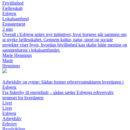
Frivillighed
Fællesskab
Esbjerg
Lokalsamfund
Engagement
2 min
Overalt i Esbjerg spirer nye initiativer, hvor borgere går sammen om
at styrke fællesskabet. Gennem kultur, natur, sport og sociale
projekter viser byen, hvordan frivillighed kan skabe både mening og
sammenhæng i lokalsamfundet.
Marie Hennings
Marie
Hennings
Arbejdsliv og rytme: Sådan former erhvervsstrukturen hverdagen i
Esbjerg
Fra fiskerby til energihub – sådan sætter Esbjergs erhvervsliv
tempoet for hverdagen
Livet
Livet
Esbjerg
Arbejdsliv
Erhverv
Byudvikling