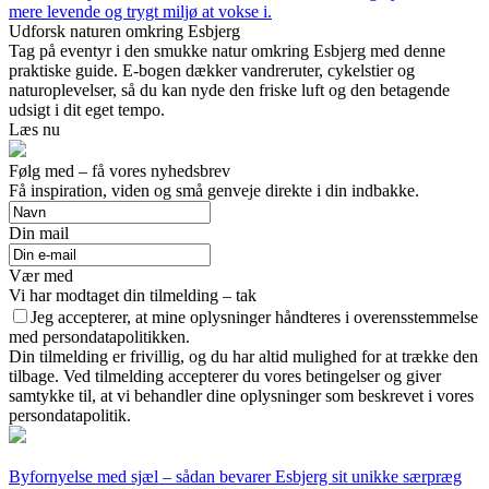
mere levende og trygt miljø at vokse i.
Udforsk naturen omkring Esbjerg
Tag på eventyr i den smukke natur omkring Esbjerg med denne
praktiske guide. E-bogen dækker vandreruter, cykelstier og
naturoplevelser, så du kan nyde den friske luft og den betagende
udsigt i dit eget tempo.
Læs nu
Følg med – få vores nyhedsbrev
Få inspiration, viden og små genveje direkte i din indbakke.
Din mail
Vær med
Vi har modtaget din tilmelding – tak
Jeg accepterer, at mine oplysninger håndteres i overensstemmelse
med persondatapolitikken.
Din tilmelding er frivillig, og du har altid mulighed for at trække den
tilbage. Ved tilmelding accepterer du vores betingelser og giver
samtykke til, at vi behandler dine oplysninger som beskrevet i vores
persondatapolitik.
Byfornyelse med sjæl – sådan bevarer Esbjerg sit unikke særpræg