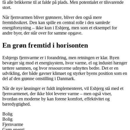
få alle brikkerne til at falde på plads. Men potentialet er tilsvarende
stort.
Når fjernvarmen bliver grønnere, bliver den også mere
fremtidssikret. Den kan spille en central rolle i den samlede
energiforsyning – ikke kun i Esbjerg, men som et eksempel for
andre byer, der står over for samme opgave.
En grøn fremtid i horisonten
Esbjergs fjernvarme er i forandring, men retningen er klar. Byen
bevæger sig mod et energisystem, hvor varme, el og industri hænger
tættere sammen, og hvor ressourcerne udnyttes bedre. Det er en
udvikling, der både gavner klimaet og styrker byens position som en
del af den grønne omstilling i Danmark.
Når de nye løsninger er fuldt implementeret, vil Esbjerg stå med et
fjernvarmenet, der ikke blot leverer varme – men også viser,
hvordan en moderne by kan forene komfort, effektivitet og
bæredygtighed.
Bolig
Bolig
Fjernvarme
Grøn energi