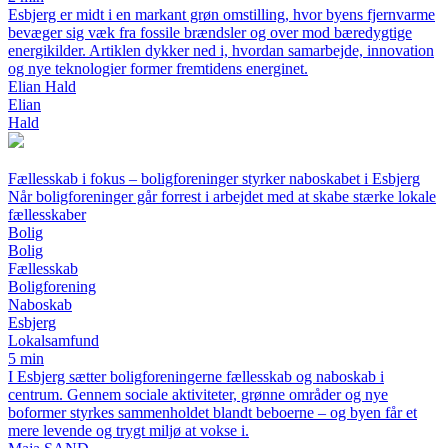
Esbjerg er midt i en markant grøn omstilling, hvor byens fjernvarme
bevæger sig væk fra fossile brændsler og over mod bæredygtige
energikilder. Artiklen dykker ned i, hvordan samarbejde, innovation
og nye teknologier former fremtidens energinet.
Elian Hald
Elian
Hald
Fællesskab i fokus – boligforeninger styrker naboskabet i Esbjerg
Når boligforeninger går forrest i arbejdet med at skabe stærke lokale
fællesskaber
Bolig
Bolig
Fællesskab
Boligforening
Naboskab
Esbjerg
Lokalsamfund
5 min
I Esbjerg sætter boligforeningerne fællesskab og naboskab i
centrum. Gennem sociale aktiviteter, grønne områder og nye
boformer styrkes sammenholdet blandt beboerne – og byen får et
mere levende og trygt miljø at vokse i.